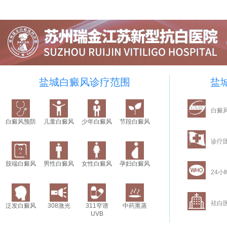
盐城白癜风诊疗范围
盐
白癜
白癜风预防
儿童白癜风
少年白癜风
节段白癜风
诊疗
肢端白癜风
男性白癜风
女性白癜风
孕妇白癜风
24小
祛白
泛发白癜风
308激光
311窄谱
中药熏蒸
UVB