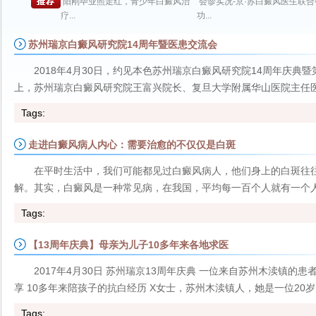
阳刚毕业照走红，青少年白癜风治
会诊实况-京·苏白癜风医生联
疗...
功...
苏州瑞京白癜风研究院14周年暨医患交流会
2018年4月30日，约见本色苏州瑞京白癜风研究院14周年庆
上，苏州瑞京白癜风研究院王富兴院长、复旦大学附属华山医院主任医师
Tags:
走进白癜风病人内心：需要治愈的不仅仅是白斑
在平时生活中，我们可能都见过白癜风病人，他们身上的白斑往
解。其实，白癜风是一种常见病，在我国，平均每一百个人就有一个人患
Tags:
【13周年庆典】母亲为儿子10多年来各地求医
2017年4月30日 苏州瑞京13周年庆典 一位来自苏州木渎镇的
享 10多年来陪孩子的抗白经历 X女士，苏州木渎镇人，她是一位20岁
Tags: