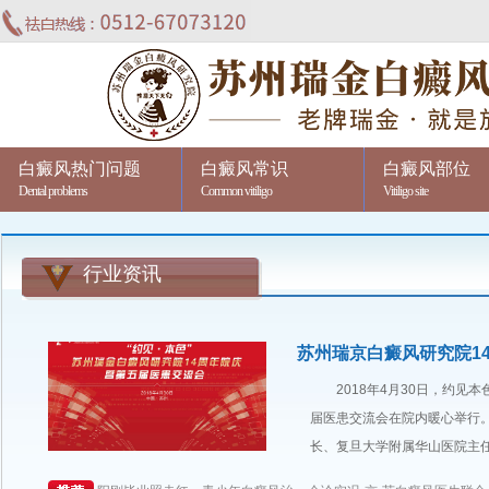
白癜风热门问题
白癜风常识
白癜风部位
Dental problems
Common vitiligo
Vitiligo site
行业资讯
苏州瑞京白癜风研究院1
2018年4月30日，约见
届医患交流会在院内暖心举行
长、复旦大学附属华山医院主任