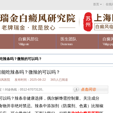
首页
|
在线
白癜风部位
医生团队
白癜
Vitiligo site
Doctor team
Vitiligo po
吃辣条吗？微辣的可以吗？
者能吃辣条吗？微辣的可以吗？
癜风医院
发布时间：2025-08-22
365人已阅读
512-67073120。
以吗？辣条非健康选择，偶尔解馋需控制量。关注成分
食物并非绝对禁忌。辣条中添加剂（防腐剂、色素）比辣椒