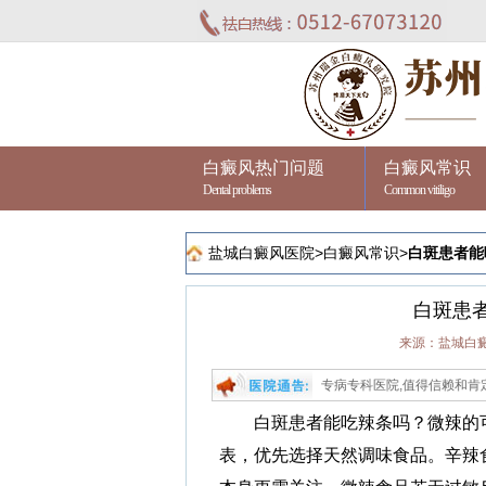
白癜风热门问题
白癜风常识
Dental problems
Common vitiligo
盐城白癜风医院
>
白癜风常识
>
白斑患者能
白斑患
来源：盐城白
医院进行治疗,苏州瑞金是江苏省专业祛白的专病专科医院,值得信赖和肯定！问诊热线：0
白斑患者能吃辣条吗？微辣的可
表，优先选择天然调味食品。辛辣