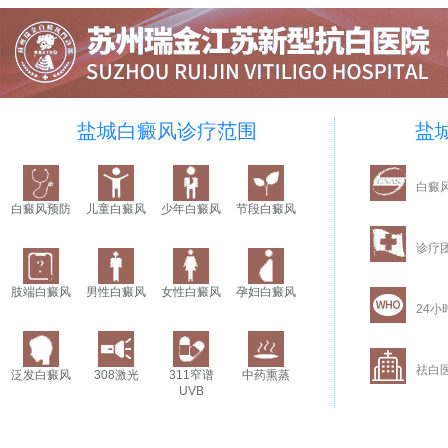
盐城白癜风诊疗范围
盐
白癜
白癜风预防
儿童白癜风
少年白癜风
节段白癜风
诊疗
肢端白癜风
男性白癜风
女性白癜风
孕妇白癜风
24小
祛白
泛发白癜风
308激光
311窄谱
中药熏蒸
UVB