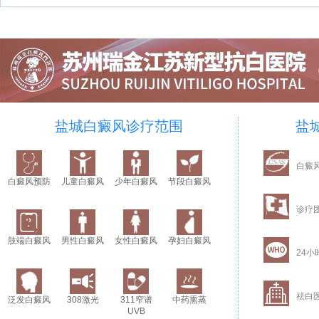
盐城白癜风诊疗范围
盐
白癜
白癜风预防
儿童白癜风
少年白癜风
节段白癜风
诊疗
肢端白癜风
男性白癜风
女性白癜风
孕妇白癜风
24小
祛白
泛发白癜风
308激光
311窄谱
中药熏蒸
UVB