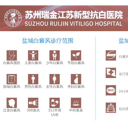
盐城白癜风诊疗范围
盐
白癜
白癜风预防
儿童白癜风
少年白癜风
节段白癜风
诊疗
肢端白癜风
男性白癜风
女性白癜风
孕妇白癜风
24小
祛白
泛发白癜风
308激光
311窄谱
中药熏蒸
UVB