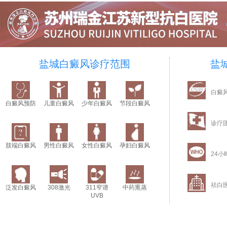
盐城白癜风诊疗范围
盐
白癜
白癜风预防
儿童白癜风
少年白癜风
节段白癜风
诊疗
肢端白癜风
男性白癜风
女性白癜风
孕妇白癜风
24小
祛白
泛发白癜风
308激光
311窄谱
中药熏蒸
UVB