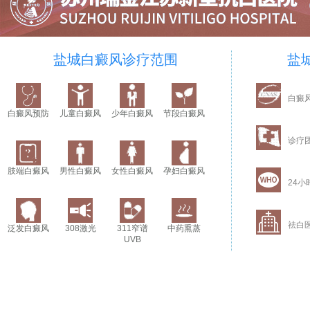
盐城白癜风诊疗范围
盐
白癜
白癜风预防
儿童白癜风
少年白癜风
节段白癜风
诊疗
肢端白癜风
男性白癜风
女性白癜风
孕妇白癜风
24小
祛白
泛发白癜风
308激光
311窄谱
中药熏蒸
UVB