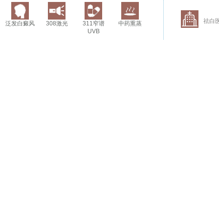
祛白
泛发白癜风
308激光
311窄谱
中药熏蒸
UVB